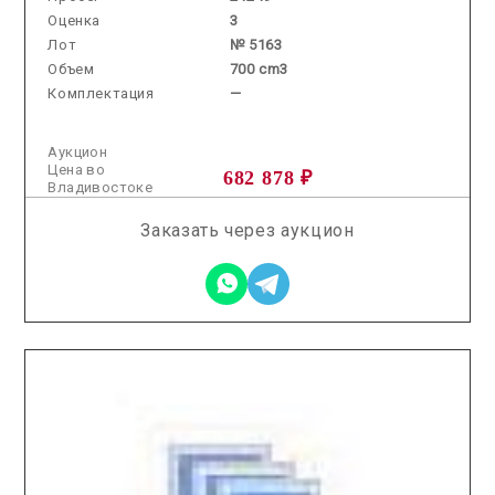
Оценка
3
Лот
№ 5163
Объем
700 cm3
Комплектация
—
Аукцион
Цена во
682 878 ₽
Владивостоке
Заказать через аукцион
2026.03.13 / / №7381