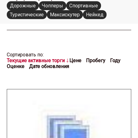
Дорожные
Чопперы
Спортивные
Туристические
Максискутер
Нейкед
Cортировать по:
Текущие активные торги
Цене
Пробегу
Году
Оценке
Дате обновления
2026.03.13 / / №2700