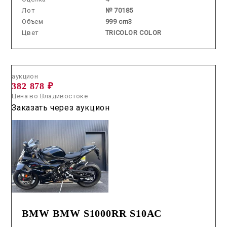
Лот
№ 70185
Объем
999 cm3
Цвет
TRICOLOR COLOR
Аукцион /
2026.07.23 / / №03183
аукцион
382 878 ₽
Цена во Владивостоке
Заказать через аукцион
BMW BMW S1000RR S10AC