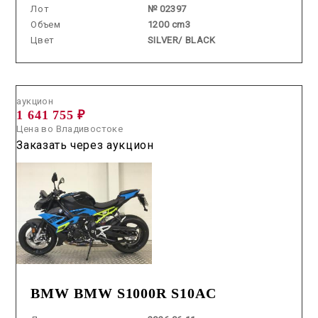
Лот
№ 02397
Объем
1200 cm3
Цвет
SILVER/ BLACK
Аукцион /
2026.06.11 / / №04087
аукцион
1 641 755 ₽
Цена во Владивостоке
Заказать через аукцион
BMW BMW S1000R S10AC