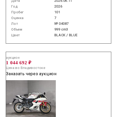
Дата
2026.06.11
Год
2026
Пробег
101
Оценка
7
Лот
№ 04087
Объем
999 cm3
Цвет
BLACK / BLUE
Аукцион /
2026.06.19 / / №7695
аукцион
1 044 692 ₽
Цена во Владивостоке
Заказать через аукцион