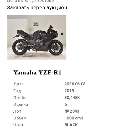
Цена во Владивостоке
Заказать через аукцион
Yamaha YZF-R1
Дата
2026.06.03
Год
2019
Пробег
30,148K
Оценка
5
Лот
№ 2843
Объем
1000 cm3
Цвет
BLACK
Аукцион /
2026.07.23 / / №02397