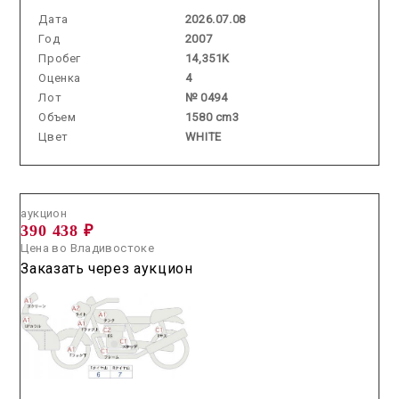
Дата
2026.07.08
Год
2007
Пробег
14,351K
Оценка
4
Лот
№ 0494
Объем
1580 cm3
Цвет
WHITE
Аукцион /
2026.06.18 / / №13054
аукцион
390 438 ₽
Цена во Владивостоке
Заказать через аукцион