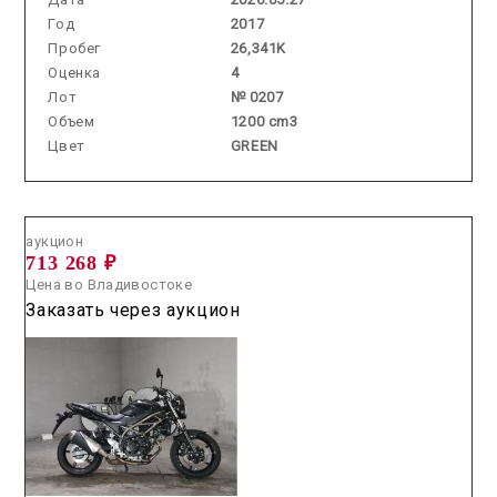
Год
2017
Пробег
26,341K
Оценка
4
Лот
№ 0207
Объем
1200 cm3
Цвет
GREEN
Аукцион /
2026.06.26 / / №7293
аукцион
713 268 ₽
Цена во Владивостоке
Заказать через аукцион