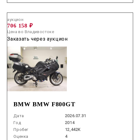
Аукцион /
2026.07.31 / / №5220
аукцион
706 158 ₽
Цена во Владивостоке
Заказать через аукцион
BMW BMW F800GT
Дата
2026.07.31
Год
2014
Пробег
12,442K
Оценка
4