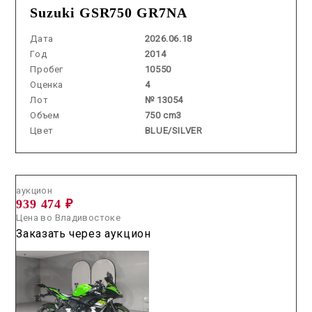
Suzuki GSR750 GR7NA
Дата
2026.06.18
Год
2014
Пробег
10550
Оценка
4
Лот
№ 13054
Объем
750 cm3
Цвет
BLUE/SILVER
Аукцион /
2026.06.16 / / №5427
аукцион
939 474 ₽
Цена во Владивостоке
Заказать через аукцион