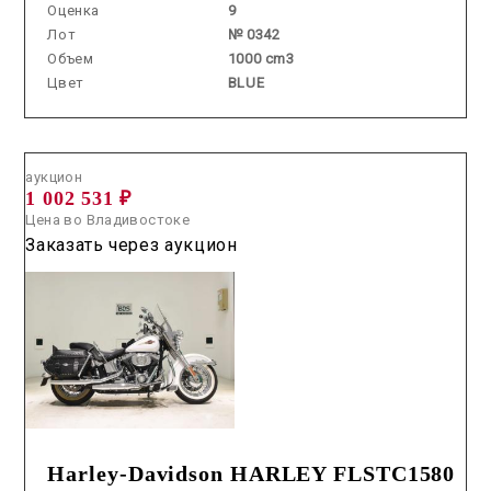
Оценка
9
Лот
№ 0342
Объем
1000 cm3
Цвет
BLUE
Аукцион /
2026.07.08 / / №0494
аукцион
1 002 531 ₽
Цена во Владивостоке
Заказать через аукцион
Harley-Davidson HARLEY FLSTC1580