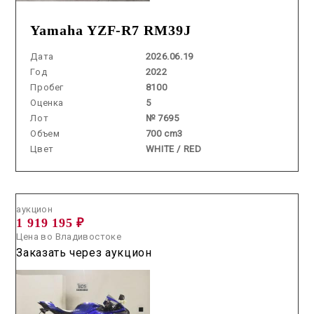
Yamaha YZF-R7 RM39J
Дата
2026.06.19
Год
2022
Пробег
8100
Оценка
5
Лот
№ 7695
Объем
700 cm3
Цвет
WHITE / RED
Аукцион /
2026.07.01 / / №5222
аукцион
1 919 195 ₽
Цена во Владивостоке
Заказать через аукцион