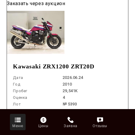
Заказать через аукцион
Kawasaki ZRX1200 ZRT20D
Дата
2026.06.24
Год
2010
Пробег
29,541K
Оценка
4
Лот
№ 5393
Объем
1200 cm3
Цвет
PINK
Меню
Цены
Заявка
Отзывы
Аукцион /
2026.07.30 / / №00075