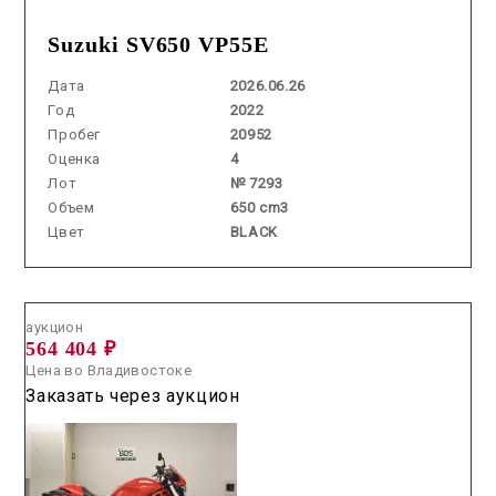
Suzuki SV650 VP55E
Дата
2026.06.26
Год
2022
Пробег
20952
Оценка
4
Лот
№ 7293
Объем
650 cm3
Цвет
BLACK
Аукцион /
2026.05.29 / / №5068
аукцион
564 404 ₽
Цена во Владивостоке
Заказать через аукцион