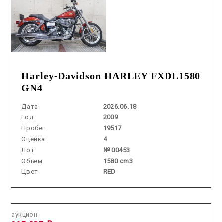
Harley-Davidson HARLEY FXDL1580
GN4
Дата
2026.06.18
Год
2009
Пробег
19517
Оценка
4
Лот
№ 00453
Объем
1580 cm3
Цвет
RED
Аукцион /
2026.07.22 / / №7743
аукцион