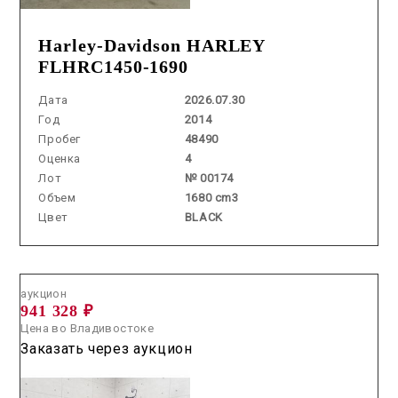
Harley-Davidson HARLEY
FLHRC1450-1690
Дата
2026.07.30
Год
2014
Пробег
48490
Оценка
4
Лот
№ 00174
Объем
1680 cm3
Цвет
BLACK
Аукцион /
2026.06.18 / / №00453
аукцион
941 328 ₽
Цена во Владивостоке
Заказать через аукцион