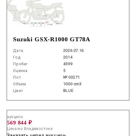
Suzuki GSX-R1000 GT78A
Дата
2026.07.16
Год
2014
Пробег
4599
Оценка
5
Лот
№ 03271
Объем
1000 cm3
Цвет
BLUE
Аукцион /
2026.06.10 / / №5294
аукцион
569 844 ₽
Цена во Владивостоке
Заказать через аукцион