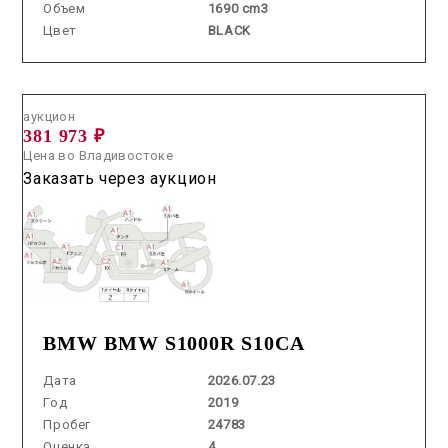
Объем
1690 cm3
Цвет
BLACK
Аукцион /
2026.07.23 / / №70185
аукцион
381 973 ₽
Цена во Владивостоке
Заказать через аукцион
BMW BMW S1000R S10CA
Дата
2026.07.23
Год
2019
Пробег
24783
Оценка
4