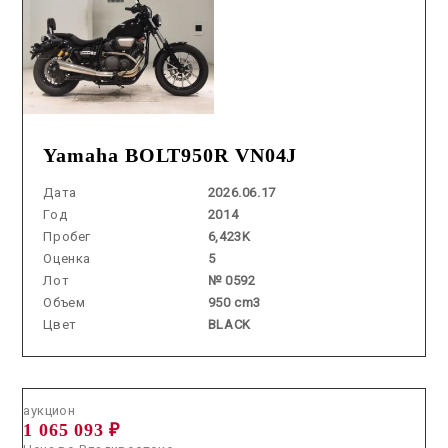
Yamaha BOLT950R VN04J
Дата
2026.06.17
Год
2014
Пробег
6,423K
Оценка
5
Лот
№ 0592
Объем
950 cm3
Цвет
BLACK
Аукцион /
2026.06.03 / / №2843
аукцион
1 065 093 ₽