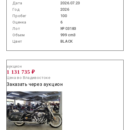
Дата
2026.07.23
Год
2026
Пробег
100
Оценка
6
Лот
№ 03183
Объем
999 cm3
Цвет
BLACK
Аукцион /
2026.07.30 / / №00174
аукцион
1 131 735 ₽
Цена во Владивостоке
Заказать через аукцион