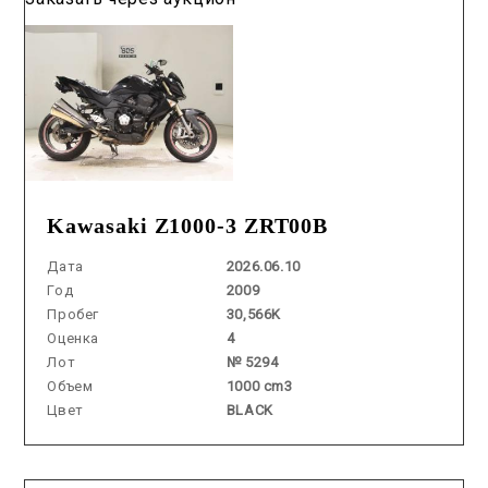
Kawasaki Z1000-3 ZRT00B
Дата
2026.06.10
Год
2009
Пробег
30,566K
Оценка
4
Лот
№ 5294
Объем
1000 cm3
Цвет
BLACK
Аукцион /
2026.07.30 / / №02202