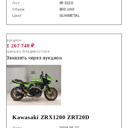
Лот
№ 5220
Объем
800 cm3
Цвет
GUNMETAL
Аукцион /
2026.05.27 / / №0207
аукцион
1 267 740 ₽
Цена во Владивостоке
Заказать через аукцион
Kawasaki ZRX1200 ZRT20D
Дата
2026.05.27