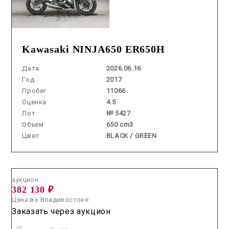
Kawasaki NINJA650 ER650H
Дата
2026.06.16
Год
2017
Пробег
11066
Оценка
4.5
Лот
№ 5427
Объем
650 cm3
Цвет
BLACK / GREEN
Аукцион /
2026.07.16 / / №03271
аукцион
382 130 ₽
Цена во Владивостоке
Заказать через аукцион