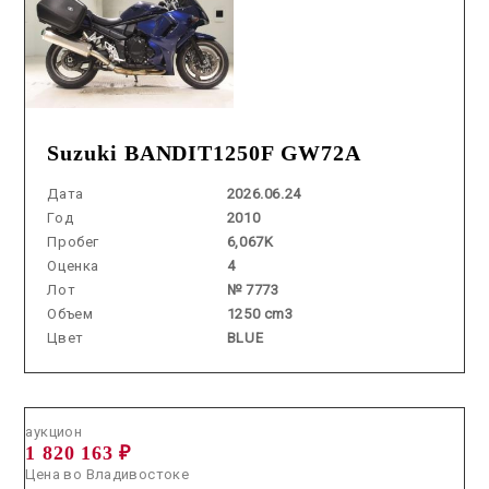
Suzuki BANDIT1250F GW72A
Дата
2026.06.24
Год
2010
Пробег
6,067K
Оценка
4
Лот
№ 7773
Объем
1250 cm3
Цвет
BLUE
Аукцион /
2026.07.15 / / №7535
аукцион
1 820 163 ₽
Цена во Владивостоке