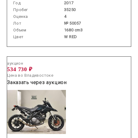
Год
2017
Пробег
35250
Оценка
4
Лот
№ 50057
Объем
1680 cm3
Цвет
W RED
Аукцион /
2026.06.12 / / №2683
аукцион
534 730 ₽
Цена во Владивостоке
Заказать через аукцион