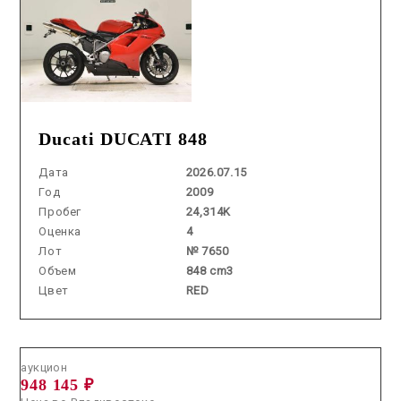
Ducati DUCATI 848
Дата
2026.07.15
Год
2009
Пробег
24,314K
Оценка
4
Лот
№ 7650
Объем
848 cm3
Цвет
RED
Аукцион /
2026.05.29 / / №7278
аукцион
948 145 ₽