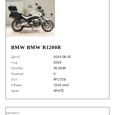
BMW BMW R1200R
Дата
2026.08.05
Год
2009
Пробег
49,369K
Оценка
4
Лот
№ 2728
Объем
1200 cm3
Цвет
WHITE
Аукцион /
2026.05.29 / / №5035
аукцион