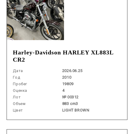
Harley-Davidson HARLEY XL883L
CR2
Дата
2026.06.25
Год
2010
Пробег
19809
Оценка
4
Лот
№ 00312
Объем
883 cm3
Цвет
LIGHT BROWN
Аукцион /
2026.07.01 / / №7861