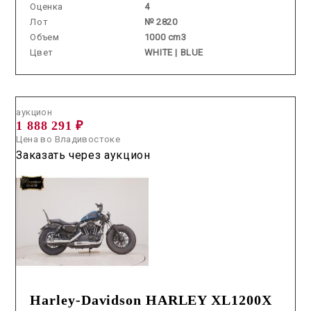
Оценка
4
Лот
№ 2820
Объем
1000 cm3
Цвет
WHITE | BLUE
Аукцион /
2026.06.17 / / №0066
аукцион
1 888 291 ₽
Цена во Владивостоке
Заказать через аукцион
Harley-Davidson HARLEY XL1200X