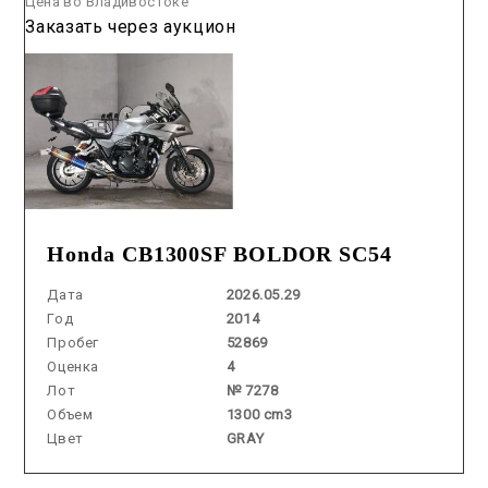
Цена во Владивостоке
Заказать через аукцион
Honda CB1300SF BOLDOR SC54
Дата
2026.05.29
Год
2014
Пробег
52869
Оценка
4
Лот
№ 7278
Объем
1300 cm3
Цвет
GRAY
Аукцион /
2026.06.26 / / №5329