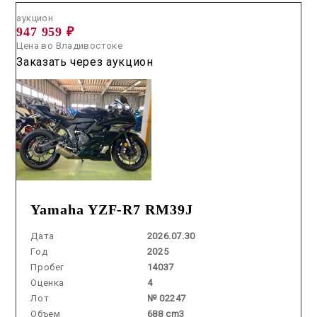
аукцион
947 959 ₽
Цена во Владивостоке
Заказать через аукцион
Yamaha YZF-R7 RM39J
Дата
2026.07.30
Год
2025
Пробег
14037
Оценка
4
Лот
№ 02247
Объем
688 cm3