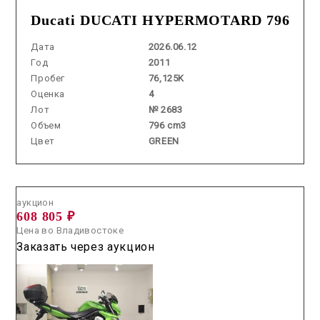
Ducati DUCATI HYPERMOTARD 796
Дата
2026.06.12
Год
2011
Пробег
76,125K
Оценка
4
Лот
№ 2683
Объем
796 cm3
Цвет
GREEN
Аукцион /
2026.06.19 / / №5209
аукцион
608 805 ₽
Цена во Владивостоке
Заказать через аукцион