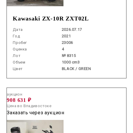
Kawasaki ZX-10R ZXT02L
Дата
2026.07.17
Год
2021
Пробег
23006
Оценка
4
Лот
№ 8315
Объем
1000 cm3
Цвет
BLACK / GREEN
Аукцион /
2026.06.24 / / №7773
аукцион
908 631 ₽
Цена во Владивостоке
Заказать через аукцион