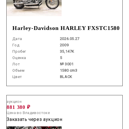
Harley-Davidson HARLEY FXSTC1580
Дата
2026.05.27
Год
2009
Пробег
35,147K
Оценка
5
Лот
№ 3001
Объем
1580 cm3
Цвет
BLACK
Аукцион /
2026.06.25 / / №00312
аукцион
881 380 ₽
Цена во Владивостоке
Заказать через аукцион