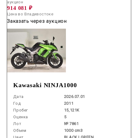
аукцион
914 081 ₽
Цена во Владивостоке
Заказать через аукцион
Kawasaki NINJA1000
Дата
2026.07.01
Год
2011
Пробег
15,121K
Оценка
5
Лот
№ 7861
Объем
1000 cm3
Цвет
BLACK | GREEN