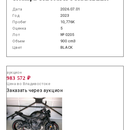
Дата
2026.07.01
Год
2023
Пробег
10,776K
Оценка
5
Лот
№ 0205
Объем
900 cm3
Цвет
BLACK
Аукцион /
2026.07.30 / / №04054
аукцион
983 572 ₽
Цена во Владивостоке
Заказать через аукцион