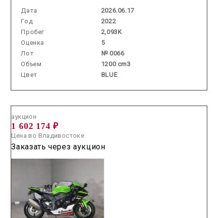
Дата
2026.06.17
Год
2022
Пробег
2,093K
Оценка
5
Лот
№ 0066
Объем
1200 cm3
Цвет
BLUE
Аукцион /
2026.07.17 / / №8315
аукцион
1 602 174 ₽
Цена во Владивостоке
Заказать через аукцион