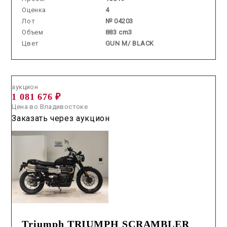
Оценка
4
Лот
№ 04203
Объем
883 cm3
Цвет
GUN M/ BLACK
Аукцион /
2026.07.01 / / №0205
аукцион
1 081 676 ₽
Цена во Владивостоке
Заказать через аукцион
Triumph TRIUMPH SCRAMBLER