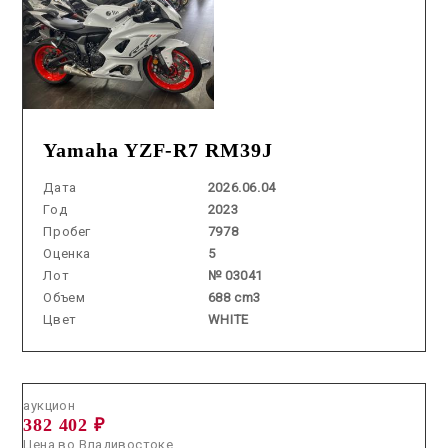
Yamaha YZF-R7 RM39J
Дата
2026.06.04
Год
2023
Пробег
7978
Оценка
5
Лот
№ 03041
Объем
688 cm3
Цвет
WHITE
Аукцион /
2026.07.16 / / №08036
аукцион
382 402 ₽
Цена во Владивостоке