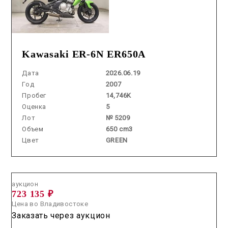
Kawasaki ER-6N ER650A
Дата
2026.06.19
Год
2007
Пробег
14,746K
Оценка
5
Лот
№ 5209
Объем
650 cm3
Цвет
GREEN
Аукцион /
2026.08.05 / / №2728
аукцион
723 135 ₽
Цена во Владивостоке
Заказать через аукцион