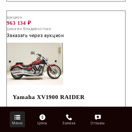
Аукцион /
2026.06.24 / / №7927
аукцион
963 134 ₽
Цена во Владивостоке
Заказать через аукцион
Yamaha XV1900 RAIDER
Дата
2026.06.24
Год
2008
Пробег
85,475K
Меню
Цены
Заявка
Отзывы
Оценка
5