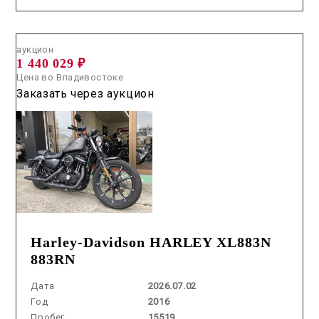
Аукцион /
2026.07.02 / / №04203
аукцион
1 440 029 ₽
Цена во Владивостоке
Заказать через аукцион
Harley-Davidson HARLEY XL883N
883RN
Дата
2026.07.02
Год
2016
Пробег
15519