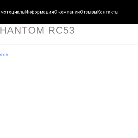
 мотоциклы
Информация
О компании
Отзывы
Контакты
PHANTOM RC53
ргов