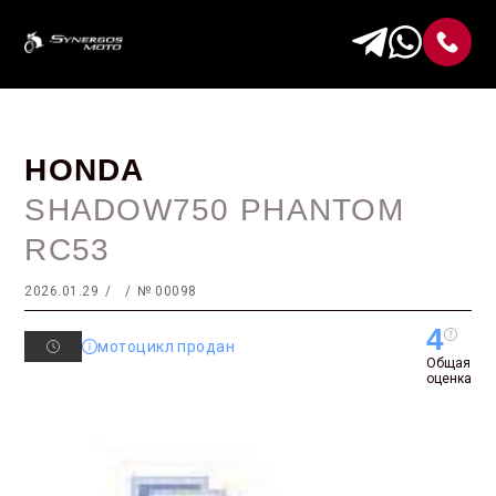
HONDA
SHADOW750 PHANTOM
RC53
2026.01.29
№ 00098
4
мотоцикл продан
Общая
оценка