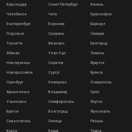
Краснодар
Санкт-Петербург
Казань
Челябинск
Чита
Красноярск
Екатеринбург
Воронеж
Барнаул
Подольск
Сызрань
Самара
Тольятти
Иваново
Белгород
Абакан
Улан-Удэ
Тюмень
Новокузнецк
Саратов
Иркутск
Новороссийск
Сургут
Брянск
Оренбург
Кемерово
Ставрополь
Архангельск
Владимир
Орёл
Ульяновск
Симферополь
Якутск
Братск
Волгоград
Ярославль
Севастополь
Липецк
Рязань
Курск
Крым
Томск